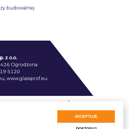
nży budowalnej.
. z o.o.
3-426 Ogrodzona
 819 5120
eu, www.glassprof.eu
Member of:
AKCEPTUJĘ
DOSTOSUJ