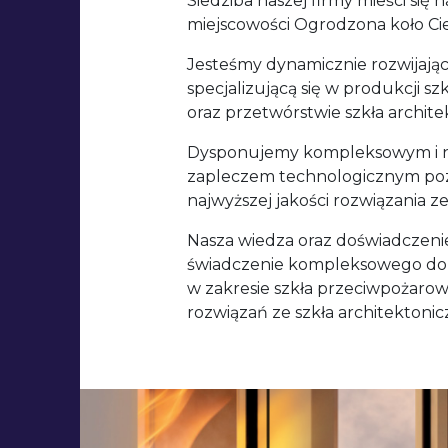
Siedziba naszej firmy mieści się 
miejscowości Ogrodzona koło Ci
Jesteśmy dynamicznie rozwijającą
specjalizującą się w produkcji s
oraz przetwórstwie szkła archit
Dysponujemy kompleksowym i
zapleczem technologicznym po
najwyższej jakości rozwiązania ze
Nasza wiedza oraz doświadczeni
świadczenie kompleksowego do
w zakresie szkła przeciwpożaro
rozwiązań ze szkła architektoni