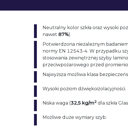
Neutralny kolor szkła oraz wysoki po
nawet
87%
).
Potwierdzona niezależnym badanie
normy EN 12543-4. W przypadku szy
stosowania zewnętrznej szyby lamino
przeciwpożarowego przed promieni
Najwyższa możliwa klasa bezpieczeń
Wysoki poziom dźwiękoizolacyjności.
2
Niska waga (
32,5 kg/m
dla szkła Glas
Możliwe duże wymiary szyb.