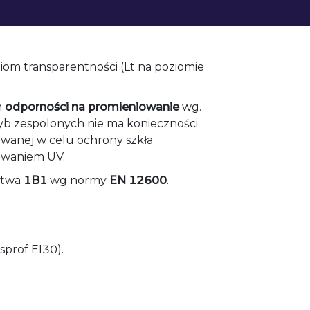
ziom transparentności (Lt na poziomie
m
odporności na promieniowanie
wg.
b zespolonych nie ma konieczności
wanej w celu ochrony szkła
owaniem UV.
stwa
1B1
wg normy
EN 12600
.
sprof EI30).