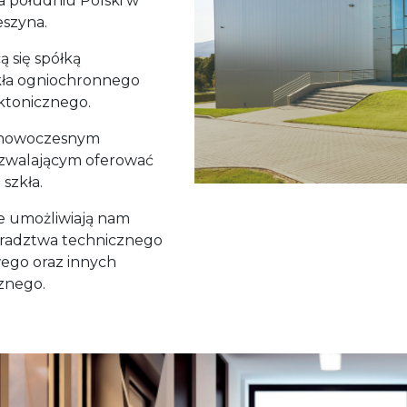
na południu Polski w
eszyna.
 się spółką
zkła ogniochronnego
ektonicznego.
 nowoczesnym
zwalającym oferować
 szkła.
e umożliwiają nam
radztwa technicznego
wego oraz innych
cznego.