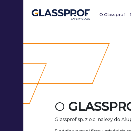
O Glassprof
O
GLASSPR
Glassprof sp. z o.o. należy do Alu