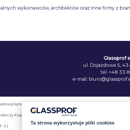
lnych wykonawców, architektów oraz inne firmy z bra
Glassprof sp
ul. Dojazdowa 5, 4
tel. +48 33
e-mail: biuro@glassprof.
ładowy/wpłacony: 4 150 000
podarczy Krajowego Rejestru
Ta strona wykorzystuje pliki cookies
HF-31