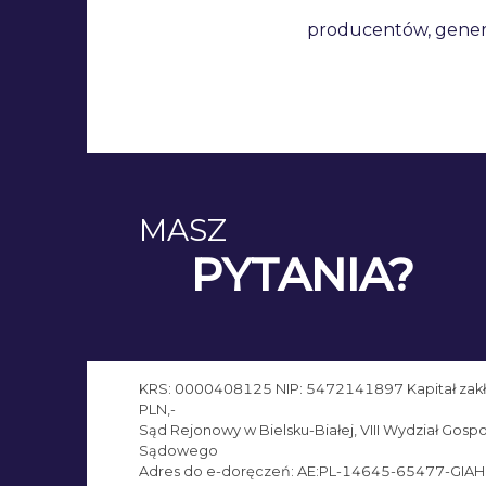
producentów, genera
MASZ
PYTANIA?
KRS: 0000408125 NIP: 5472141897 Kapitał zak
PLN,-
Sąd Rejonowy w Bielsku-Białej, VIII Wydział Gos
Sądowego
Adres do e-doręczeń: AE:PL-14645-65477-GIA