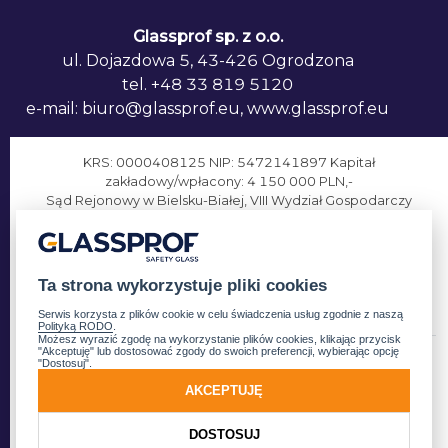
Glassprof sp. z o.o.
ul. Dojazdowa 5, 43-426 Ogrodzona
tel. +48 33 819 5120
e-mail: biuro@glassprof.eu, www.glassprof.eu
KRS: 0000408125 NIP: 5472141897 Kapitał
zakładowy/wpłacony: 4 150 000 PLN,-
Sąd Rejonowy w Bielsku-Białej, VIII Wydział Gospodarczy
Krajowego Rejestru Sądowego
Adres do e-doręczeń: AE:PL-14645-65477-GIAHF-31
Ta strona wykorzystuje pliki cookies
Member of:
Serwis korzysta z plików cookie w celu świadczenia usług zgodnie z naszą
Polityką RODO
.
Możesz wyrazić zgodę na wykorzystanie plików cookies, klikając przycisk
"Akceptuję" lub dostosować zgody do swoich preferencji, wybierając opcję
"Dostosuj".
Copyright © 2026
Glassprof Sp. z o.o.
AKCEPTUJĘ
DOSTOSUJ
Informacje o RODO